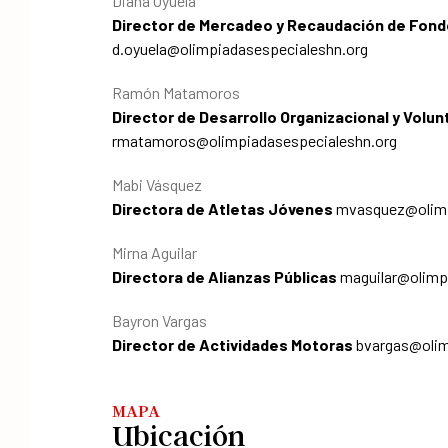
Diana Oyuela
Director de Mercadeo y Recaudación de Fon
d.oyuela@olimpiadasespecialeshn.org
Ramón Matamoros
Director de Desarrollo Organizacional y Volun
rmatamoros@olimpiadasespecialeshn.org
Mabi Vásquez
Directora de Atletas Jóvenes
mvasquez@olimp
Mirna Aguilar
Directora de Alianzas Públicas
maguilar@olimp
Bayron Vargas
Director de Actividades Motoras
bvargas@olim
MAPA
Ubicación