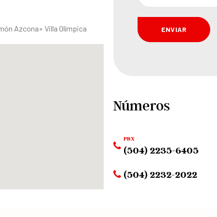
ón Azcona» Villa Olímpica
Números
PBX
(504) 2235-6405
(504) 2232-2022